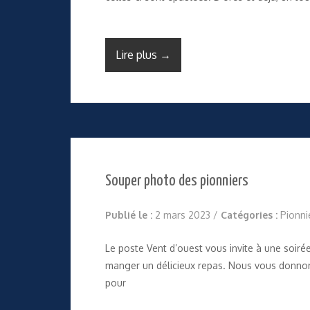
Lire plus →
Souper photo des pionniers
Publié le :
2 mars 2023
/
Catégories :
Pionni
Le poste Vent d’ouest vous invite à une soi
manger un délicieux repas. Nous vous donnons 
pour