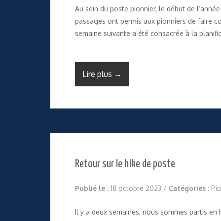
Au sein du poste pionnier, le début de l’anné
passages ont permis aux pionniers de faire c
semaine suivante a été consacrée à la planifi
Lire plus →
Retour sur le hike de poste
Publié le :
18 octobre 2023
/
Catégories :
Pio
Il y a deux semaines, nous sommes partis en h