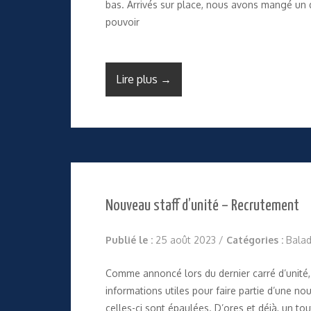
bas. Arrivés sur place, nous avons mangé un 
pouvoir
Lire plus →
Nouveau staff d’unité – Recrutement
Publié le :
25 août 2023
/
Catégories :
Balad
Comme annoncé lors du dernier carré d’unité,
informations utiles pour faire partie d’une n
celles-ci sont épaulées. D’ores et déjà, un to