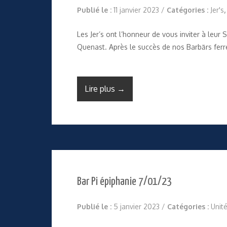
Publié le :
11 janvier 2023
/
Catégories :
Jer's
Les Jer’s ont l’honneur de vous inviter à leur
Quenast. Après le succès de nos Barbārs fer
Lire plus →
Bar Pi épiphanie 7/01/23
Publié le :
5 janvier 2023
/
Catégories :
Unit