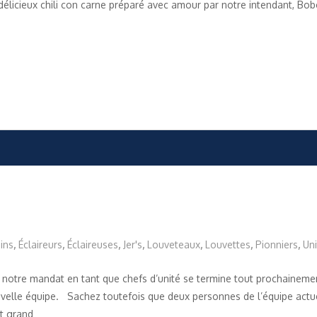
délicieux chili con carne préparé avec amour par notre intendant, B
ins
,
Éclaireurs
,
Éclaireuses
,
Jer's
,
Louveteaux
,
Louvettes
,
Pionniers
,
Uni
 notre mandat en tant que chefs d’unité se termine tout prochaineme
ouvelle équipe. Sachez toutefois que deux personnes de l’équipe actuel
ut grand