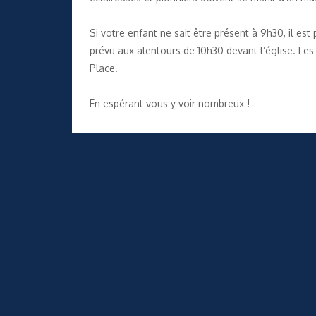
Si votre enfant ne sait être présent à 9h30, il est
prévu aux alentours de 10h30 devant l’église. Le
Place.
En espérant vous y voir nombreux !