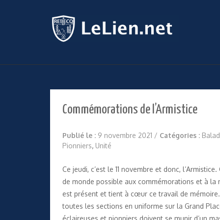
Commémorations de l’Armistice
Publié le :
9 novembre 2021
/
Catégories :
Balad
Pionniers
,
Unité
Ce jeudi, c’est le 11 novembre et donc, l’Armisti
de monde possible aux commémorations et à la
est présent et tient à cœur ce travail de mémoi
toutes les sections en uniforme sur la Grand Place
éclaireuses et pionniers doivent se munir d’un m