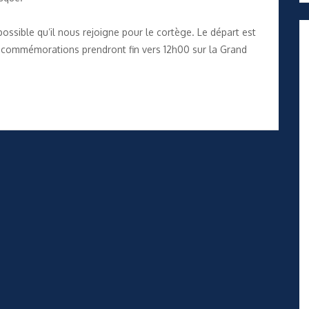
 possible qu’il nous rejoigne pour le cortège. Le départ est
s commémorations prendront fin vers 12h00 sur la Grand