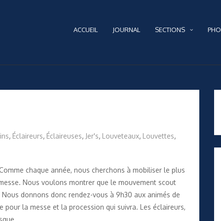
ACCUEIL
JOURNAL
SECTIONS
PHO
ins
,
Éclaireurs
,
Éclaireuses
,
Jer's
,
Louveteaux
,
Louvettes
,
ce. Comme chaque année, nous cherchons à mobiliser le plus
 messe. Nous voulons montrer que le mouvement scout
re. Nous donnons donc rendez-vous à 9h30 aux animés de
 pour la messe et la procession qui suivra. Les éclaireurs,
asque.