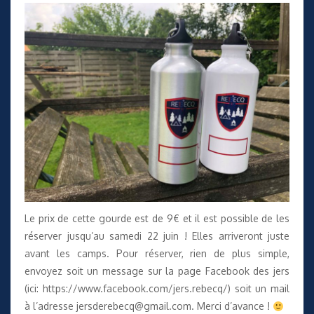
Le prix de cette gourde est de 9€ et il est possible de les
réserver jusqu’au samedi 22 juin ! Elles arriveront juste
avant les camps. Pour réserver, rien de plus simple,
envoyez soit un message sur la page Facebook des jers
(ici:
https://www.facebook.com/jers.rebecq/
) soit un mail
à l’adresse
jersderebecq@gmail.com
. Merci d’avance !