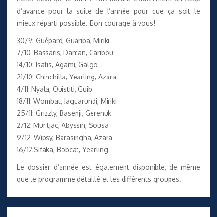
d’avance pour la suite de l’année pour que ça soit le
mieux réparti possible. Bon courage à vous!
30/9: Guépard, Guariba, Miriki
7/10: Bassaris, Daman, Caribou
14/10: Isatis, Agami, Galgo
21/10: Chinchilla, Yearling, Azara
4/11: Nyala, Ouistiti, Guib
18/11: Wombat, Jaguarundi, Miriki
25/11: Grizzly, Basenji, Gerenuk
2/12: Muntjac, Abyssin, Sousa
9/12: Wipsy, Barasingha, Azara
16/12:Sifaka, Bobcat, Yearling
Le dossier d’année
est également disponible, de même
que
le programme détaillé et les différents groupes
.