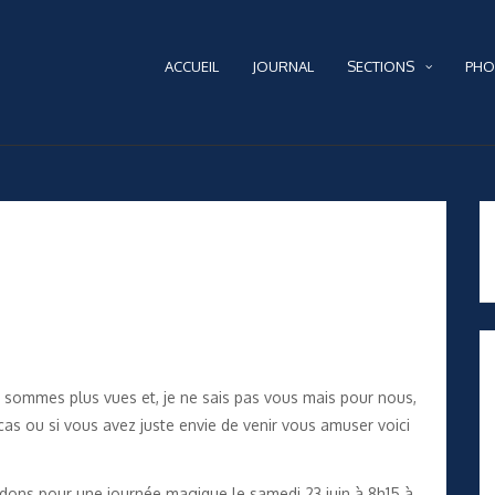
ACCUEIL
JOURNAL
SECTIONS
PHO
sommes plus vues et, je ne sais pas vous mais pour nous,
as ou si vous avez juste envie de venir vous amuser voici
dons pour une journée magique le samedi 23 juin à 8h15 à