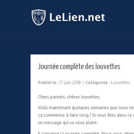
Journée complète des louvettes
Publié le :
17 juin 2018
/
Catégories :
Louvettes
Chers parents, chères louvettes,
Voilà maintenant quelques semaines que nous ne 
ça commence à faire long ! Si vous êtes dans ce c
un message qui va vous plaire.
Il concerne la journée complète. Nous vous atten