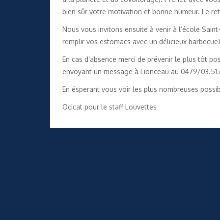
bien sûr votre motivation et bonne humeur. Le ret
Nous vous invitons ensuite à venir à l’école Sain
remplir vos estomacs avec un délicieux barbecue!
En cas d’absence merci de prévenir le plus tôt pos
envoyant un message à Lionceau au 0479/03.51.
En ésperant vous voir les plus nombreuses possibl
Ocicat pour le staff Louvettes