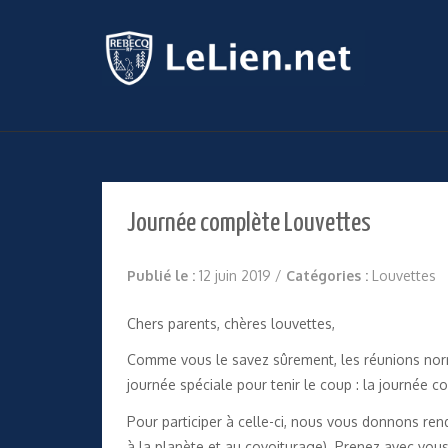
Journée complète Louvettes
Publié le :
12 juin 2019
/
Catégories :
Louvettes
Chers parents, chères louvettes,
Comme vous le savez sûrement, les réunions nor
journée spéciale pour tenir le coup : la journée c
Pour participer à celle-ci, nous vous donnons ren
à la planète et au covoiturage). Prenez avec vous