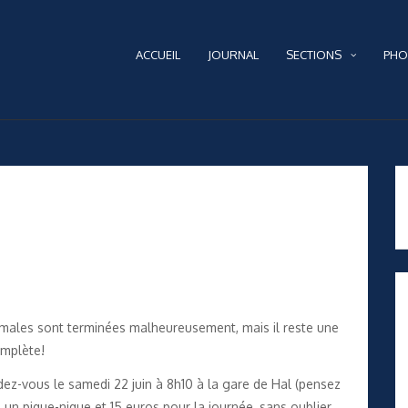
ACCUEIL
JOURNAL
SECTIONS
PHO
males sont terminées malheureusement, mais il reste une
omplète!
dez-vous le samedi 22 juin à 8h10 à la gare de Hal (pensez
 un pique-nique et 15 euros pour la journée, sans oublier