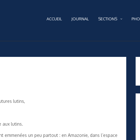
ACCUEIL
JOURNAL
SECTIONS
PHO
tures lutins,
 aux lutins.
ont emmenées un peu partout : en Amazonie, dans l’espace