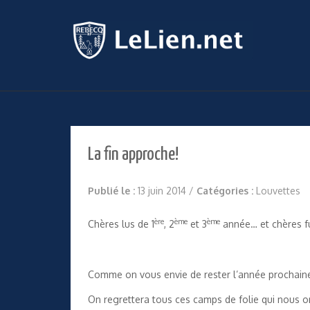
La fin approche!
Publié le :
13 juin 2014
/
Catégories :
Louvettes
ère
ème
ème
Chères lus de 1
, 2
et 3
année… et chères fu
Comme on vous envie de rester l’année prochaine
On regrettera tous ces camps de folie qui nous 