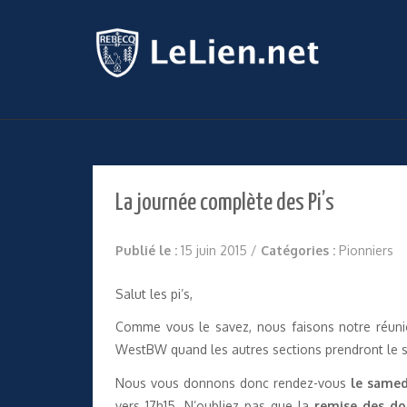
La journée complète des Pi’s
Publié le :
15 juin 2015
/
Catégories :
Pionniers
Salut les pi’s,
Comme vous le savez, nous faisons notre réuni
WestBW quand les autres sections prendront le so
Nous vous donnons donc rendez-vous
le samed
vers 17h15. N’oubliez pas que la
remise des do