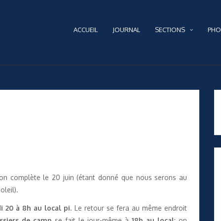
ACCUEIL
JOURNAL
SECTIONS
PHO
on complète le 20 juin (étant donné que nous serons au
leil).
i 20 à 8h au local pi
. Le retour se fera au même endroit
ssiers de camp
se fait le jour-même à
18h au local
: on