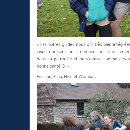
« Les autres guides nous ont très bien intégrées
jusqu’à présent, ont été super cool et on remer
dans sa patrouille et on s’amuse comme des pe
bonne santé :D! »
Emeline, Elina, Elise et Wombat.