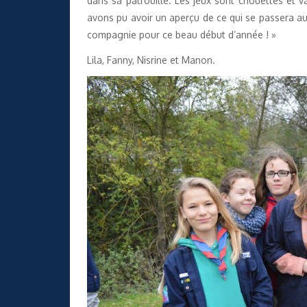
dans sa patrouille. Les jeux sont chouettes et v
avons pu avoir un aperçu de ce qui se passera au
compagnie pour ce beau début d’année ! »
Lila, Fanny, Nisrine et Manon.