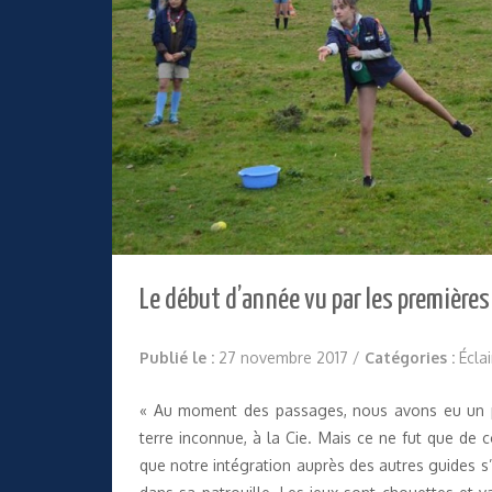
Le début d’année vu par les premières
Publié le :
27 novembre 2017
/
Catégories :
Écla
« Au moment des passages, nous avons eu un pe
terre inconnue, à la Cie. Mais ce ne fut que de 
que notre intégration auprès des autres guides s’