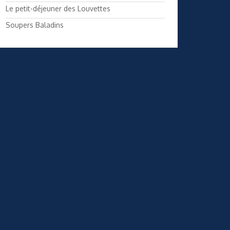
Le petit-déjeuner des Louvettes
Soupers Baladins