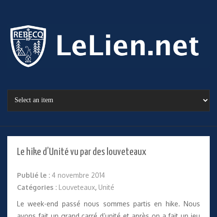
Le hike d’Unité vu par des louveteaux
Publié le :
4 novembre 2014
Catégories :
Louveteaux
,
Unité
Le week-end passé nous sommes partis en hike. Nous
avons fait un grand carré d’unité et après on a fait un jeu