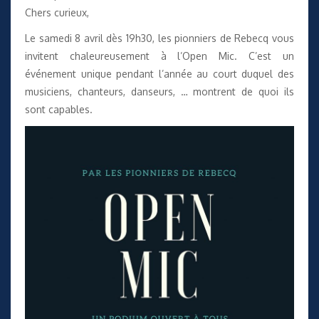
Chers curieux,
Le samedi 8 avril dès 19h30, les pionniers de Rebecq vous
invitent chaleureusement à l’Open Mic. C’est un
événement unique pendant l’année au court duquel des
musiciens, chanteurs, danseurs, … montrent de quoi ils
sont capables.