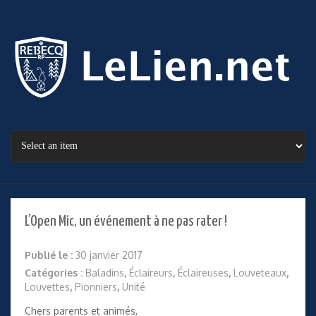
L’Open Mic, un événement à ne pas rater !
Publié le :
30 janvier 2017
Catégories :
Baladins
,
Éclaireurs
,
Éclaireuses
,
Louveteaux
,
Louvettes
,
Pionniers
,
Unité
Chers parents et animés,