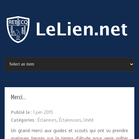
Merci…
Publié le :
1 juin 2015
Catégories :
Éclaireurs
,
Éclaireuses
,
Unité
Un grand merci aux guides et scouts qui ont su prendre
quelques heures sur le temps d’étude pour venir prêter