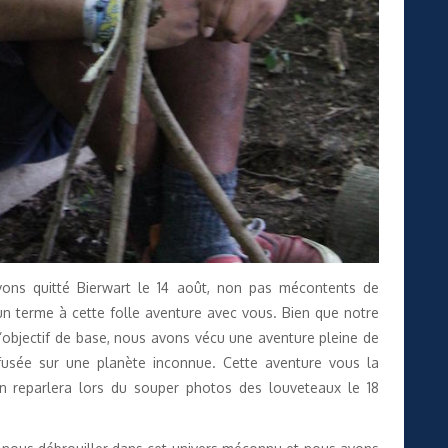
ns quitté Bierwart le 14 août, non pas mécontents de
un terme à cette folle aventure avec vous. Bien que notre
l’objectif de base, nous avons vécu une aventure pleine de
fusée sur une planète inconnue. Cette aventure vous la
n reparlera lors du souper photos des louveteaux le 18