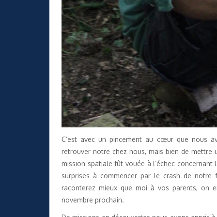
C’est avec un pincement au cœur que nous avo
retrouver notre chez nous, mais bien de mettre 
mission spatiale fût vouée à l’échec concernant 
surprises à commencer par le crash de notre 
raconterez mieux que moi à vos parents, on e
novembre prochain.