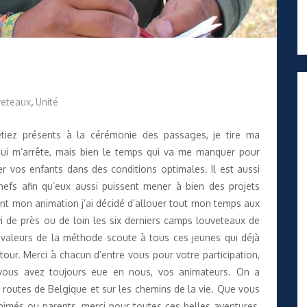
eteaux
,
Unité
iez présents à la cérémonie des passages, je tire ma
 qui m’arrête, mais bien le temps qui va me manquer pour
r vos enfants dans des conditions optimales. Il est aussi
efs afin qu’eux aussi puissent mener à bien des projets
ant mon animation j’ai décidé d’allouer tout mon temps aux
ivi de près ou de loin les six derniers camps louveteaux de
valeurs de la méthode scoute à tous ces jeunes qui déjà
our. Merci à chacun d’entre vous pour votre participation,
 vous avez toujours eue en nous, vos animateurs. On a
 routes de Belgique et sur les chemins de la vie. Que vous
animés ou parents, merci pour toutes ces belles aventures,