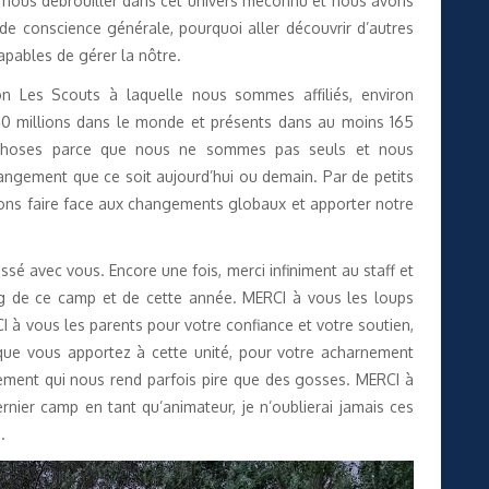
 nous débrouiller dans cet univers méconnu et nous avons
 de conscience générale, pourquoi aller découvrir d’autres
ables de gérer la nôtre.
Les Scouts à laquelle nous sommes affiliés, environ
40 millions dans le monde et présents dans au moins 165
choses parce que nous ne sommes pas seuls et nous
ngement que ce soit aujourd’hui ou demain. Par de petits
ons faire face aux changements globaux et apporter notre
sé avec vous. Encore une fois, merci infiniment au staff et
ng de ce camp et de cette année. MERCI à vous les loups
CI à vous les parents pour votre confiance et votre soutien,
 que vous apportez à cette unité, pour votre acharnement
ement qui nous rend parfois pire que des gosses. MERCI à
nier camp en tant qu’animateur, je n’oublierai jamais ces
.