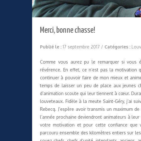
Merci, bonne chasse!
Publié le :
17 septembre 2017
/
Catégories :
Louv
Comme vous aurez pu le remarquer si vous ét
révérence. En effet, ce n’est pas la motivation
continuer à pouvoir faire de mon mieux et anime
temps de laisser un peu de place aux jeunes ch
d’animation scoute qui leur tiennent à cœur. Dur
louveteaux. Fidèle à la meute Saint-Géry, j’ai su
Rebecq. J’espère avoir transmis un maximum de 
l’année prochaine deviendront animateurs à leur t
votre motivation et pour cette confiance que
parcouru ensemble des kilomètres entiers sur les
soyez chefs, chefs d’unité, intendants, anciens, 