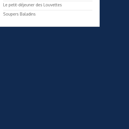
Le petit-déjeuner des Louvettes
Soupers Baladins