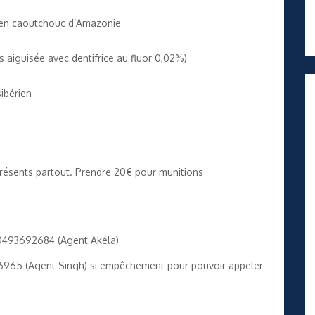
s en caoutchouc d’Amazonie
us aiguisée avec dentifrice au fluor 0,02%)
ibérien
présents partout. Prendre 20€ pour munitions
 0493692684 (Agent Akéla)
96965 (Agent Singh) si empêchement pour pouvoir appeler