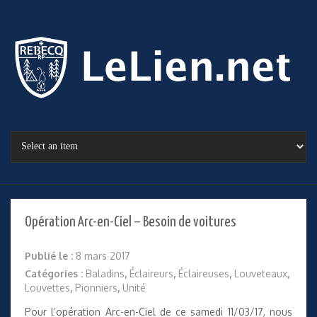
Opération Arc-en-Ciel – Besoin de voitures
Publié le :
8 mars 2017
Catégories :
Baladins
,
Éclaireurs
,
Éclaireuses
,
Louveteaux
,
Louvettes
,
Pionniers
,
Unité
Pour l’opération Arc-en-Ciel de ce samedi 11/03/17, nous