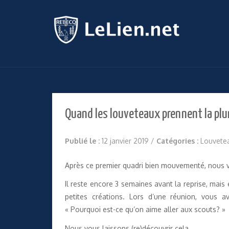
Quand les louveteaux prennent la pl
Publié le :
12 janvier 2019
/
Catégories :
Louvete
Après ce premier quadri bien mouvementé, nous 
Il reste encore 3 semaines avant la reprise, mai
petites créations. Lors d’une réunion, vous a
« Pourquoi est-ce qu’on aime aller aux scouts? »
Nous vous laissons (re)découvrir cela.