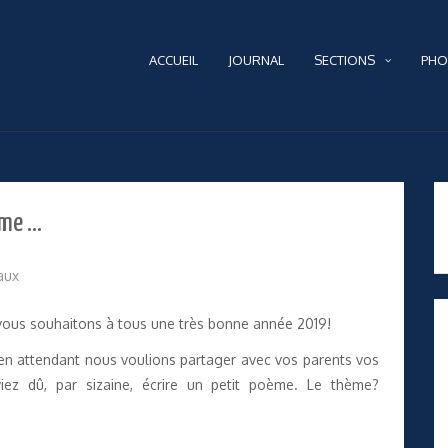
ACCUEIL
JOURNAL
SECTIONS
PHO
ume …
aux
vous souhaitons à tous une très bonne année 2019!
s en attendant nous voulions partager avec vos parents vos
viez dû, par sizaine, écrire un petit poème. Le thème?