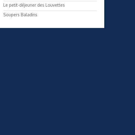
Le petit-déjeuner des Louvettes
Soupers Baladins