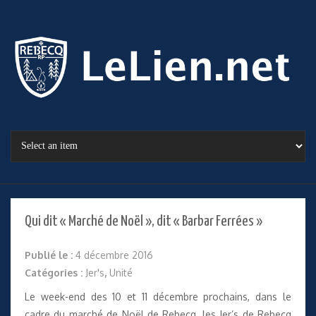
Qui dit « Marché de Noël », dit « Barbar Ferrées »
Publié le :
4 décembre 2016
Catégories :
Jer's
,
Unité
Le week-end des 10 et 11 décembre prochains, dans le
cadre du marché de Noël de Rebecq, les Jer’s de Rebecq