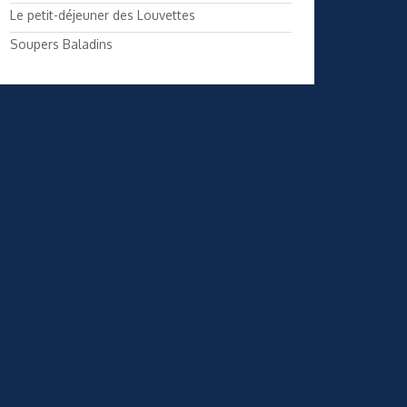
Le petit-déjeuner des Louvettes
Soupers Baladins