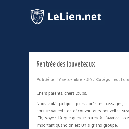
Rentrée des louveteaux
Publié le :
19 septembre 2016
/
Catégories :
Lou
Chers parents, chers loups,
Nous voilà quelques jours après les passages, cer
sont impatients de découvrir leurs nouvelles siz
17h, soyez là quelques minutes à l’avance tous
important quand on est un si grand groupe.