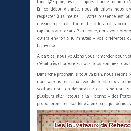
loups@13rp.be, avant et après chaque réunion, c’e
En ce début d’année, nous aimerions nous pré
respecter à la meute, … Votre présence est p
dossier reprenant toutes les infos utiles pou
tapantes aux locaux Parmentier, nous vous propos
durera environ 5-10 minutes + vos différentes q
bienvenue!
A part ça, nous voulions vous remercier pour vo
c’était très chouette et nous nous sommes tous 
Dimanche prochain, si tout va bien, nous serons p
nous aurons un stand avec de nombreux vêtemen
voulons nous en débarrasser car ils ne nous son
plusieurs aller-retours à la « benne » des Peti
proposerons une solderie à prix plus que démocr