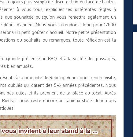
st toujours plus sympa de discuter l’un en face de l’autre.
senter à vous tous, expliquer les différentes règles à
lus que souhaitée puisqu’on vous remettra également un
r ce début d’année. Nous vous attendons donc pour 17h00
erons un petit goûter d’accueil. Notre petite présentation
uestions ou souhaits ou remarques, toute réflexion est la
tre grande présence au BBQ et à la veillée des passages,
très bien amusés.
résents à la brocante de Rebecq. Venez nous rendre visite,
ts oubliés qui datent des 5-6 années précédentes. Nous
t pas utiles et ils prennent de la place au local. Après
ts Riens, il nous reste encore un fameux stock donc nous
atiques.