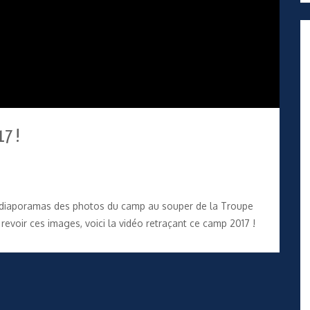
17 !
les diaporamas des photos du camp au souper de la Troupe
revoir ces images, voici la vidéo retraçant ce camp 2017 !