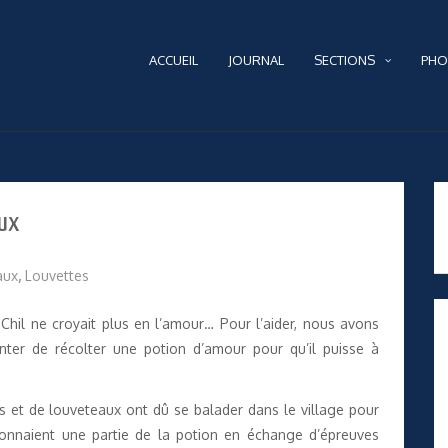
ACCUEIL
JOURNAL
SECTIONS
PHO
aux
aux
,
Louvettes
 Chil ne croyait plus en l’amour… Pour l’aider, nous avons
nter de récolter une potion d’amour pour qu’il puisse à
ns et de louveteaux ont dû se balader dans le village pour
donnaient une partie de la potion en échange d’épreuves