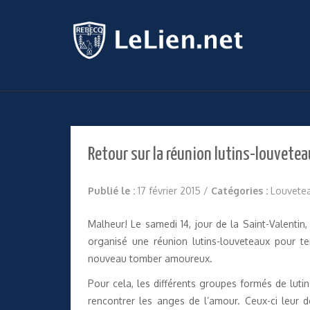
Retour sur la réunion lutins-louvete
Publié le :
17 février 2015
/
Catégories :
Louvete
Malheur! Le samedi 14, jour de la Saint-Valentin,
organisé une réunion lutins-louveteaux pour te
nouveau tomber amoureux.
Pour cela, les différents groupes formés de luti
rencontrer les anges de l’amour. Ceux-ci leur 