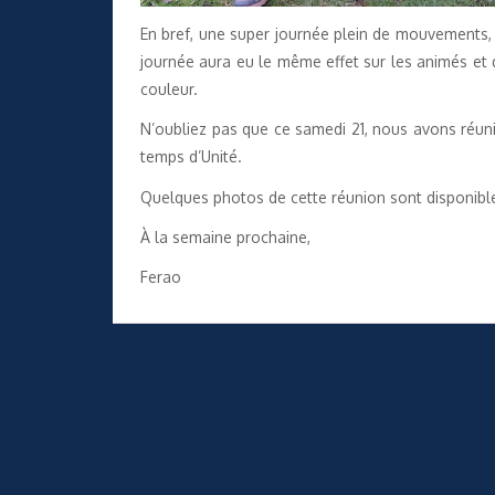
En bref, une super journée plein de mouvements, 
journée aura eu le même effet sur les animés et
couleur.
N’oubliez pas que ce samedi 21, nous avons réuni
temps d’Unité.
Quelques photos de cette réunion sont disponib
À la semaine prochaine,
Ferao