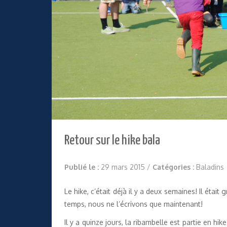
Retour sur le hike bala
Publié le :
29 mars 2015
/
Catégories :
Baladins
Le hike, c’était déjà il y a deux semaines! Il était
temps, nous ne l’écrivons que maintenant!
Il y a quinze jours, la ribambelle est partie en hi