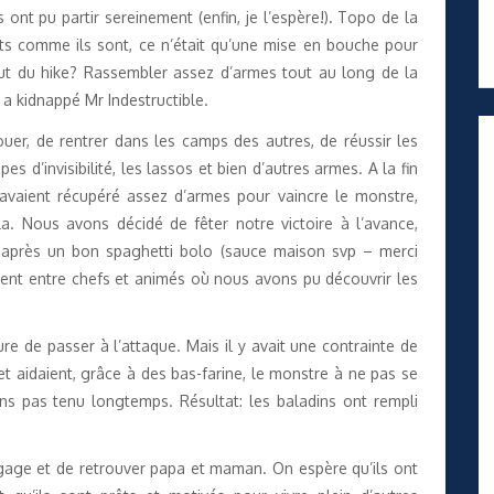
s ont pu partir sereinement (enfin, je l’espère!). Topo de la
rts comme ils sont, ce n’était qu’une mise en bouche pour
e but du hike? Rassembler assez d’armes tout au long de la
 a kidnappé Mr Indestructible.
jouer, de rentrer dans les camps des autres, de réussir les
es d’invisibilité, les lassos et bien d’autres armes. A la fin
s avaient récupéré assez d’armes pour vaincre le monstre,
la. Nous avons décidé de fêter notre victoire à l’avance,
i, après un bon spaghetti bolo (sauce maison svp – merci
ment entre chefs et animés où nous avons pu découvrir les
heure de passer à l’attaque. Mais il y avait une contrainte de
et aidaient, grâce à des bas-farine, le monstre à ne pas se
s pas tenu longtemps. Résultat: les baladins ont rempli
bagage et de retrouver papa et maman. On espère qu’ils ont