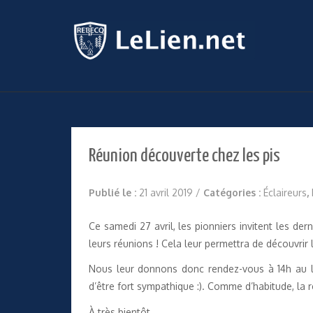
Réunion découverte chez les pis
Publié le :
21 avril 2019
/
Catégories :
Éclaireurs
,
Ce samedi 27 avril, les pionniers invitent les der
leurs réunions ! Cela leur permettra de découvrir 
Nous leur donnons donc rendez-vous à 14h au lo
d’être fort sympathique :). Comme d’habitude, la 
À très bientôt,