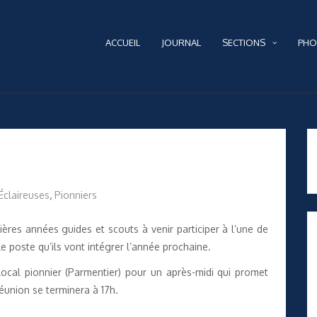
ACCUEIL
JOURNAL
SECTIONS
PHO
Éclaireuses
,
Pionniers
nières années guides et scouts à venir participer à l’une de
le poste qu’ils vont intégrer l’année prochaine.
cal pionnier (Parmentier) pour un après-midi qui promet
réunion se terminera à 17h.