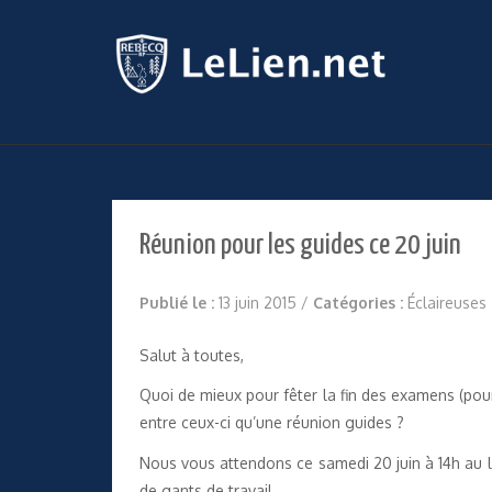
Réunion pour les guides ce 20 juin
Publié le :
13 juin 2015
/
Catégories :
Éclaireuses
Salut à toutes,
Quoi de mieux pour fêter la fin des examens (pour
entre ceux-ci qu’une réunion guides ?
Nous vous attendons ce samedi 20 juin à 14h au l
de gants de travail.