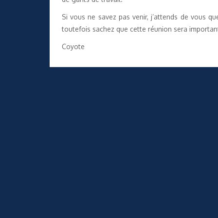
Si vous ne savez pas venir, j’attends de vous q
toutefois sachez que cette réunion sera important
Coyote