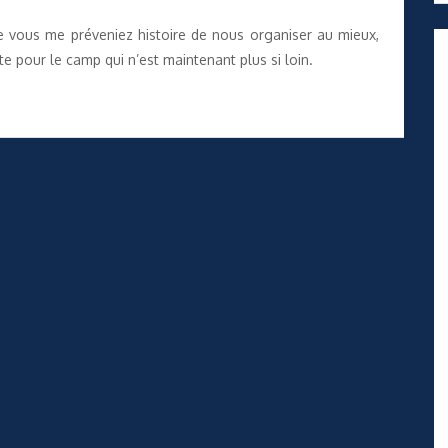
ue vous me préveniez histoire de nous organiser au mieux,
e pour le camp qui n’est maintenant plus si loin.