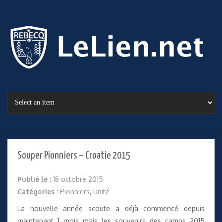
Souper Pionniers – Croatie 2015
Publié le :
18 octobre 2015
Catégories :
Pionniers
,
Unité
La nouvelle année scoute a déjà commencé depuis
maintenant 1 mois mais les souvenirs des camps 2015