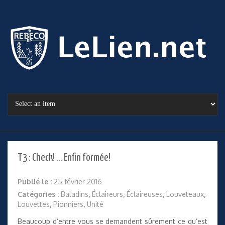
T3 : Check! … Enfin formée!
Publié le :
25 février 2016
Catégories :
Baladins
,
Éclaireurs
,
Éclaireuses
,
Louveteaux
,
Louvettes
,
Pionniers
,
Unité
Beaucoup d’entre vous se demandent sûrement ce qu’est