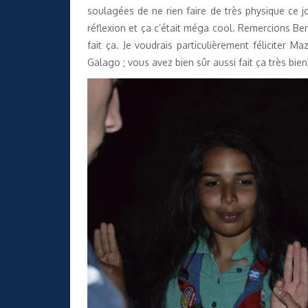
soulagées de ne rien faire de très physique ce j
réflexion et ça c’était méga cool. Remercions Ben
fait ça. Je voudrais particulièrement féliciter
Galago ; vous avez bien sûr aussi fait ça très bien