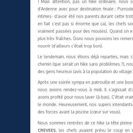
! Mais attention, pas un hike ordinaire, nous
d’Ardenne avec pour destination finale : Purno
intimes- d’avoir été nos parents durant cette tr
en fait c’est pas si énorme que ça), les chefs 
vraiment passées pour des moules). Quand on est 
plus très fraîches. Donc nous pouvons les remer
nourrir (d’ailleurs c’était trop bon).
Le lendemain, nous étions déjà reparties, mais c
chemin (que serait un hike sans problèmes ?), no
des gens heureux (avis à la population du village 
Après une soirée sympa en patrouille et une bonn
nous avions rendez-vous à midi. Il s’agissait d
avons profité pour nous laver là-bas). C’était vr
le monde. Heureusement, nos supers intendants
des forces avant la piscine (cœur sur vous).
Nous sommes rentrées de ce hike la tête plein
CREVEES
, les chefs avaient prévu le coup en 