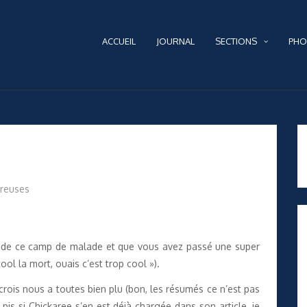
ACCUEIL
JOURNAL
SECTIONS
PHO
ireuses
s de ce camp de malade et que vous avez passé une super
cool la mort, ouais c’est trop cool »).
crois nous a toutes bien plu (bon, les résumés ce n’est pas
is si Chickaree s’en est déjà chargée dans son article, je