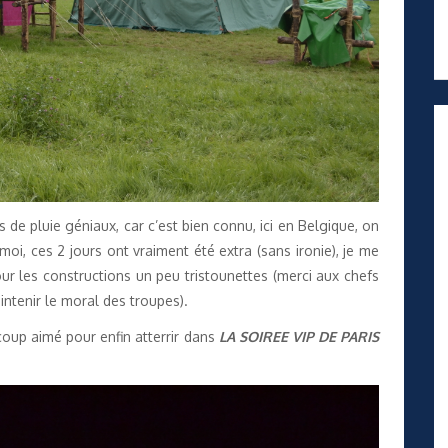
rs de pluie géniaux, car c’est bien connu, ici en Belgique, on
moi, ces 2 jours ont vraiment été extra (sans ironie), je me
ur les constructions un peu tristounettes (merci aux chefs
intenir le moral des troupes).
ucoup aimé pour enfin atterrir dans
LA SOIREE VIP DE PARIS