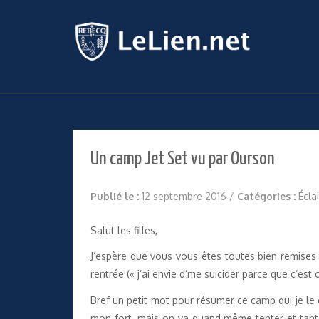
Un camp Jet Set vu par Ourson
Publié le :
12 septembre 2016
/
Catégories :
Écla
Salut les filles,
J’espère que vous vous êtes toutes bien remise
rentrée (« j’ai envie d’me suicider parce que c’est 
Bref un petit mot pour résumer ce camp qui je le 
mon fort, mais on va quand même tenter et tant p