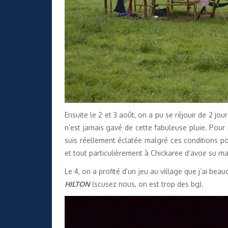
Ensuite le 2 et 3 août, on a pu se réjouir de 2 jou
n’est jamais gavé de cette fabuleuse pluie. Pour 
suis réellement éclatée malgré ces conditions po
et tout particulièrement à Chickaree d’avoir su ma
Le 4, on a profité d’un jeu au village que j’ai bea
HILTON
(scusez nous, on est trop des bg).