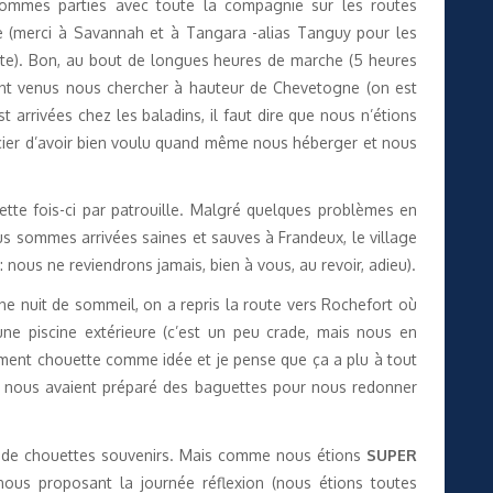
 sommes parties avec toute la compagnie sur les routes
de (merci à Savannah et à Tangara -alias Tanguy pour les
otte). Bon, au bout de longues heures de marche (5 heures
sont venus nous chercher à hauteur de Chevetogne (on est
arrivées chez les baladins, il faut dire que nous n’étions
cier d’avoir bien voulu quand même nous héberger et nous
ette fois-ci par patrouille. Malgré quelques problèmes en
us sommes arrivées saines et sauves à Frandeux, le village
: nous ne reviendrons jamais, bien à vous, au revoir, adieu).
e nuit de sommeil, on a repris la route vers Rochefort où
’une piscine extérieure (c’est un peu crade, mais nous en
aiment chouette comme idée et je pense que ça a plu à tout
 nous avaient préparé des baguettes pour nous redonner
e de chouettes souvenirs. Mais comme nous étions
SUPER
nous proposant la journée réflexion (nous étions toutes