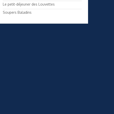
Le petit-déjeuner des Louvettes
Soupers Baladins