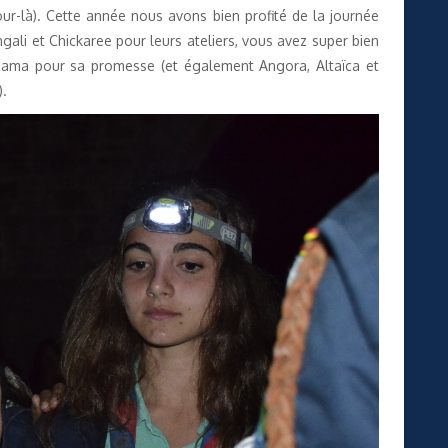
our-là). Cette année nous avons bien profité de la journée
gali et Chickaree pour leurs ateliers, vous avez super bien
 Mazama pour sa promesse (et également Angora, Altaïca et
).