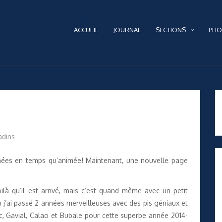
ACCUEIL
JOURNAL
SECTIONS
PHO
adins
 années en temps qu’animée! Maintenant, une nouvelle page
là qu’il est arrivé, mais c’est quand même avec un petit
ù j’ai passé 2 années merveilleuses avec des pis géniaux et
c, Gavial, Calao et Bubale pour cette superbe année 2014-