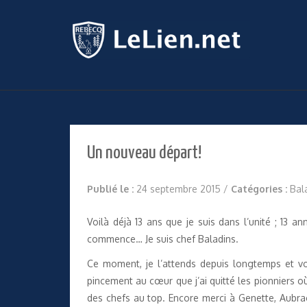
Un nouveau départ!
Publié le :
24 septembre 2015
/
Catégories :
Bal
Voilà déjà 13 ans que je suis dans l’unité ; 13
commence… Je suis chef Baladins.
Ce moment, je l’attends depuis longtemps et voi
pincement au cœur que j’ai quitté les pionniers o
des chefs au top. Encore merci à Genette, Aubra