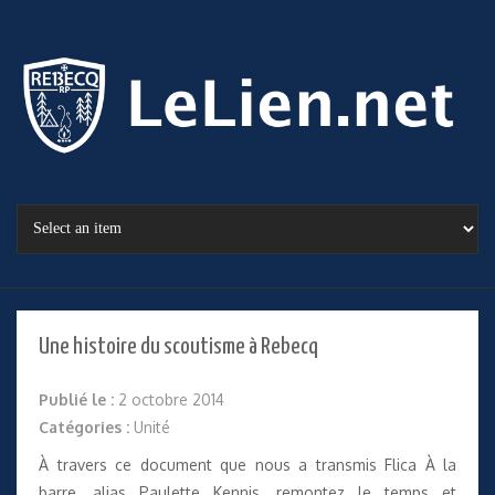
Une histoire du scoutisme à Rebecq
Publié le :
2 octobre 2014
Catégories :
Unité
À travers
ce document
que nous a transmis Flica À la
barre, alias Paulette Kennis, remontez le temps et