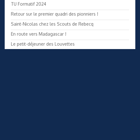
TU Formatif 2024
Retour sur le premier quadri des pionniers !
Saint-Nicolas chez les Scouts de Rebecq
En route vers Madagascar !
Le petit-déjeuner des Louvettes
Soupers Baladins
Copyright LeLien.net 2010-2023